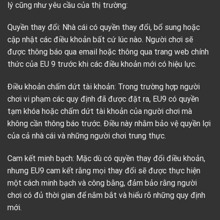
lý cũng như yêu cầu của thị trường:
Quyền thay đổi: Nhà cái có quyền thay đổi, bổ sung hoặc
cập nhật các điều khoản bất cứ lúc nào. Người chơi sẽ
được thông báo qua email hoặc thông qua trang web chính
thức của EU 9 trước khi các điều khoản mới có hiệu lực.
Điều khoản chấm dứt tài khoản: Trong trường hợp người
chơi vi phạm các quy định đã được đặt ra, EU9 có quyền
tạm khóa hoặc chấm dứt tài khoản của người chơi mà
không cần thông báo trước. Điều này nhằm bảo vệ quyền lợi
của cả nhà cái và những người chơi trung thực.
Cam kết minh bạch: Mặc dù có quyền thay đổi điều khoản,
nhưng EU9 cam kết rằng mọi thay đổi sẽ được thực hiện
một cách minh bạch và công bằng, đảm bảo rằng người
chơi có đủ thời gian để nắm bắt và hiểu rõ những quy định
mới.