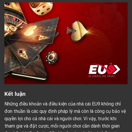
Kết luận
Những điều khoản và điều kiện của nhà cái EU9 không chỉ
đơn thuần là các quy định pháp lý mà còn là công cụ bảo vệ
quyền lợi cho cả nhà cái và người chơi. Vì vậy, trước khi
tham gia và đặt cược, mỗi người chơi cần dành thời gian