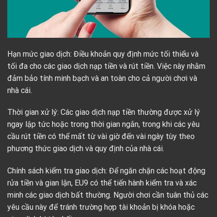
Hạn mức giao dịch: Điều khoản quy định mức tối thiểu và
tối đa cho các giao dịch nạp tiền và rút tiền. Việc này nhằm
đảm bảo tính minh bạch và an toàn cho cả người chơi và
nhà cái.
Thời gian xử lý: Các giao dịch nạp tiền thường được xử lý
ngay lập tức hoặc trong thời gian ngắn, trong khi các yêu
cầu rút tiền có thể mất từ vài giờ đến vài ngày tùy theo
phương thức giao dịch và quy định của nhà cái.
Chính sách kiểm tra giao dịch: Để ngăn chặn các hoạt động
rửa tiền và gian lận, EU9 có thể tiến hành kiểm tra và xác
minh các giao dịch bất thường. Người chơi cần tuân thủ các
yêu cầu này để tránh trường hợp tài khoản bị khóa hoặc