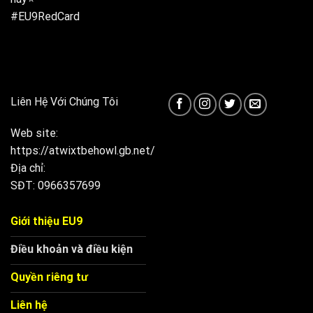
#EU9RedCard
Liên Hệ Với Chúng Tôi
Web site:
https://atwixtbehowl.gb.net/
Địa chỉ:
SĐT: 0966357699
Giới thiệu EU9
Điều khoản và điều kiện
Quyền riêng tư
Liên hệ