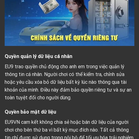
Quyền quản lý dữ liệu cá nhân
EU9 trao quyền chủ động cho anh em trong việc quản lý
thông tin cá nhân. Người chơi có thể kiểm tra, chỉnh sửa
hoặc yêu cầu xóa bỏ dữ liệu bất kỳ lúc nào thông qua tài
khoản của mình. Điều này đảm bảo quyền riêng tư và sự an
toàn tuyệt đối cho người dùng.
Quyền bảo mật dữ liệu
EU9VN cam kết không chia sẻ hoặc bán dữ liệu của người
chơi cho bên thứ ba vì bất kỳ mục đích nào. Tất cả thông
tin chỉ được sử dụng trong nội bộ để tối ưu hóa trải nghiệm