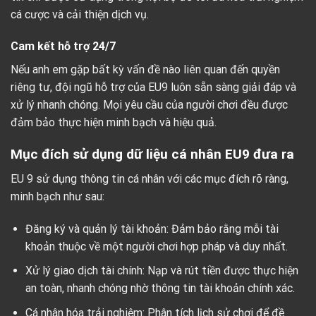
cá cược và cải thiện dịch vụ.
Cam kết hỗ trợ 24/7
Nếu anh em gặp bất kỳ vấn đề nào liên quan đến quyền
riêng tư, đội ngũ hỗ trợ của EU9 luôn sẵn sàng giải đáp và
xử lý nhanh chóng. Mọi yêu cầu của người chơi đều được
đảm bảo thực hiện minh bạch và hiệu quả.
Mục đích sử dụng dữ liệu cá nhân EU9 đưa ra
EU 9 sử dụng thông tin cá nhân với các mục đích rõ ràng,
minh bạch như sau:
Đăng ký và quản lý tài khoản: Đảm bảo rằng mỗi tài
khoản thuộc về một người chơi hợp pháp và duy nhất.
Xử lý giao dịch tài chính: Nạp và rút tiền được thực hiện
an toàn, nhanh chóng nhờ thông tin tài khoản chính xác.
Cá nhân hóa trải nghiệm: Phân tích lịch sử chơi để đề