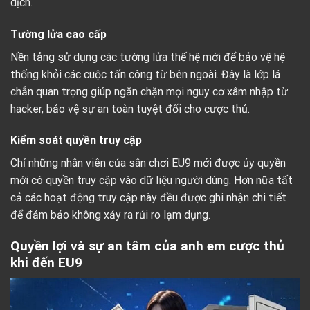
dịch.
Tường lửa cao cấp
Nền tảng sử dụng các tường lửa thế hệ mới để bảo vệ hệ
thống khỏi các cuộc tấn công từ bên ngoài. Đây là lớp lá
chắn quan trọng giúp ngăn chặn mọi nguy cơ xâm nhập từ
hacker, bảo vệ sự an toàn tuyệt đối cho cược thủ.
Kiểm soát quyền truy cập
Chỉ những nhân viên của sân chơi EU9 mới được ủy quyền
mới có quyền truy cập vào dữ liệu người dùng. Hơn nữa tất
cả các hoạt động truy cập này đều được ghi nhận chi tiết
để đảm bảo không xảy ra rủi ro lạm dụng.
Quyền lợi và sự an tâm của anh em cược thủ
khi đến EU9