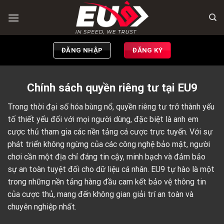
Skip
to
content
ĐĂNG NHẬP
ĐĂNG KÝ
Chính sách quyền riêng tư tại EU9
Trong thời đại số hóa bùng nổ, quyền riêng tư trở thành yếu
tố thiết yếu đối với mọi người dùng, đặc biệt là anh em
cược thủ tham gia các nền tảng cá cược trực tuyến. Với sự
phát triển không ngừng của các công nghệ bảo mật, người
chơi cần một địa chỉ đáng tin cậy, minh bạch và đảm bảo
sự an toàn tuyệt đối cho dữ liệu cá nhân. EU9 tự hào là một
trong những nền tảng hàng đầu cam kết bảo vệ thông tin
của cược thủ, mang đến không gian giải trí an toàn và
chuyên nghiệp nhất.