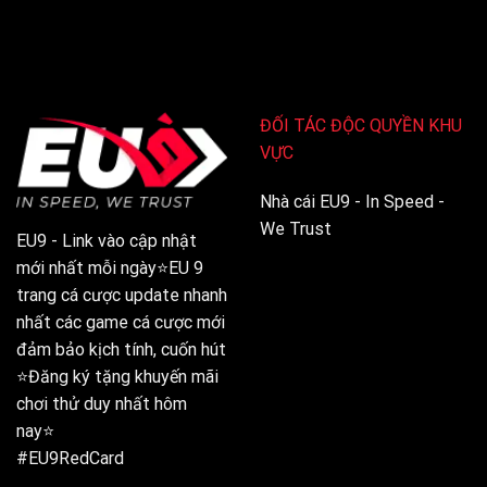
ĐỐI TÁC ĐỘC QUYỀN KHU
VỰC
Nhà cái EU9 - In Speed -
We Trust
EU9 - Link vào cập nhật
mới nhất mỗi ngày⭐️EU 9
trang cá cược update nhanh
nhất các game cá cược mới
đảm bảo kịch tính, cuốn hút
⭐️Đăng ký tặng khuyến mãi
chơi thử duy nhất hôm
nay⭐️
#EU9RedCard