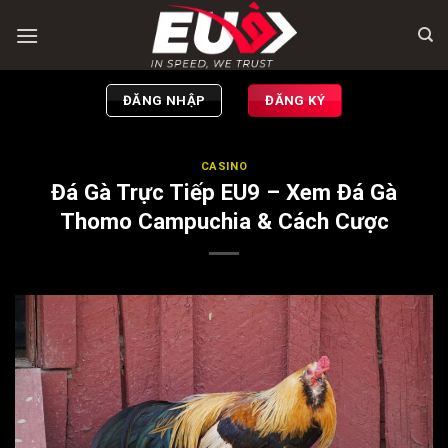
Skip
to
content
ĐĂNG NHẬP
ĐĂNG KÝ
CASINO
Đá Gà Trực Tiếp EU9 – Xem Đá Gà
Thomo Campuchia & Cách Cược