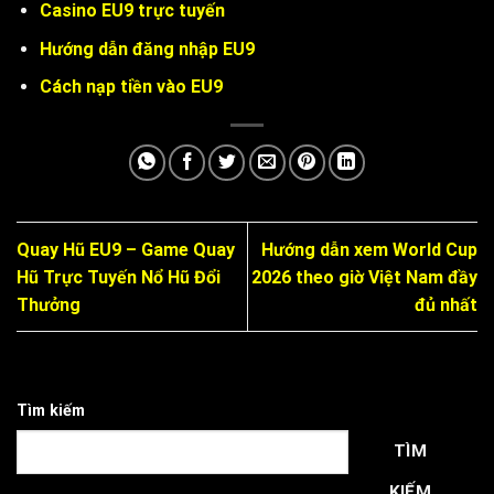
Casino EU9 trực tuyến
Hướng dẫn đăng nhập EU9
Cách nạp tiền vào EU9
Quay Hũ EU9 – Game Quay
Hướng dẫn xem World Cup
Hũ Trực Tuyến Nổ Hũ Đổi
2026 theo giờ Việt Nam đầy
Thưởng
đủ nhất
Tìm kiếm
TÌM
KIẾM