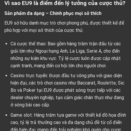
Vì sao EU9 là điểm đến lý tưởng của cược thủ?
Sản phẩm đa dạng – Chinh phục mọi sở thích
EU9 sở hữu danh mục trò chơi phong phú, được thiết kế để
phù hợp với mọi sở thích của cược thủ:
Cá cược thể thao: Bao gồm hàng trăm trận đấu từ các
giải lớn như Ngoại hạng Anh, La Liga, Serie A, cho đến
những sự kiện khu vực. Tỷ lệ cược luôn được cập nhật
cạnh tranh, mang đến cơ hội lớn cho người chơi.
Casino trực tuyến: Được đầu tư công phu với giao diện
hiện đại, các trò chơi casino như Baccarat, Roulette, Sic
Bo và Poker tại EU9 được phát sóng trực tiếp với các
dealer chuyên nghiệp, tạo cảm giác chân thực như đang
ở sòng bài cao cấp.
Game slot: Hàng trăm tựa game với thiết kế đồ họa đỉnh
cao, tỷ lệ trả thưởng cao và đa dạng chủ đề từ cổ điển
đến hiện đại, mang đến trải nghiệm khó quên cho cược