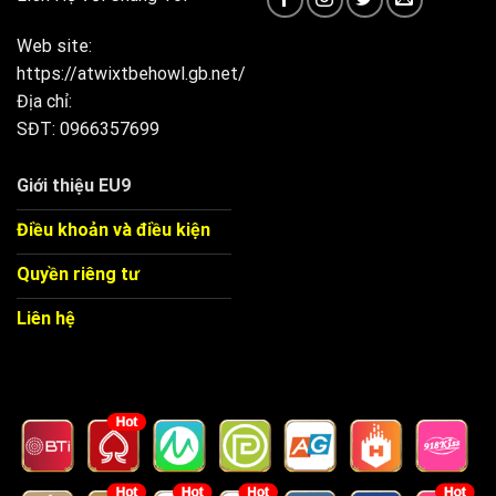
Web site:
https://atwixtbehowl.gb.net/
Địa chỉ:
SĐT: 0966357699
Giới thiệu EU9
Điều khoản và điều kiện
Quyền riêng tư
Liên hệ