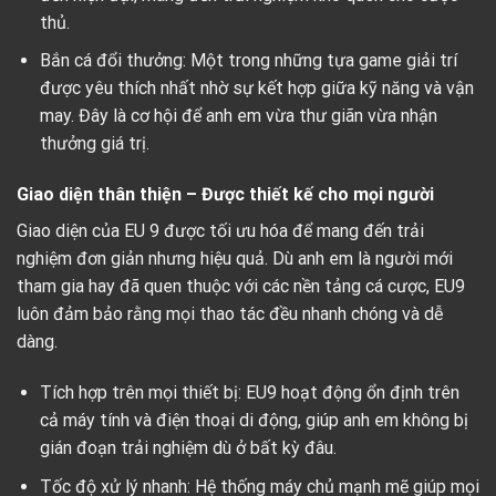
thủ.
Bắn cá đổi thưởng: Một trong những tựa game giải trí
được yêu thích nhất nhờ sự kết hợp giữa kỹ năng và vận
may. Đây là cơ hội để anh em vừa thư giãn vừa nhận
thưởng giá trị.
Giao diện thân thiện – Được thiết kế cho mọi người
Giao diện của EU 9 được tối ưu hóa để mang đến trải
nghiệm đơn giản nhưng hiệu quả. Dù anh em là người mới
tham gia hay đã quen thuộc với các nền tảng cá cược, EU9
luôn đảm bảo rằng mọi thao tác đều nhanh chóng và dễ
dàng.
Tích hợp trên mọi thiết bị: EU9 hoạt động ổn định trên
cả máy tính và điện thoại di động, giúp anh em không bị
gián đoạn trải nghiệm dù ở bất kỳ đâu.
Tốc độ xử lý nhanh: Hệ thống máy chủ mạnh mẽ giúp mọi